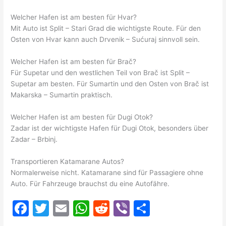
Welcher Hafen ist am besten für Hvar?
Mit Auto ist Split – Stari Grad die wichtigste Route. Für den
Osten von Hvar kann auch Drvenik – Sućuraj sinnvoll sein.
Welcher Hafen ist am besten für Brač?
Für Supetar und den westlichen Teil von Brač ist Split –
Supetar am besten. Für Sumartin und den Osten von Brač ist
Makarska – Sumartin praktisch.
Welcher Hafen ist am besten für Dugi Otok?
Zadar ist der wichtigste Hafen für Dugi Otok, besonders über
Zadar – Brbinj.
Transportieren Katamarane Autos?
Normalerweise nicht. Katamarane sind für Passagiere ohne
Auto. Für Fahrzeuge brauchst du eine Autofähre.
F
T
E
W
R
Vi
T
a
w
m
h
e
b
ei