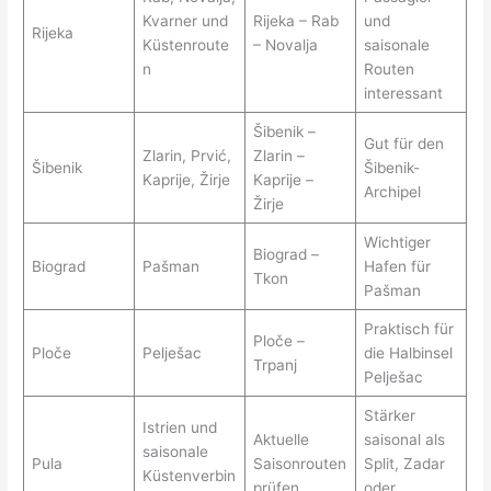
Kvarner und
Rijeka – Rab
und
Rijeka
Küstenroute
– Novalja
saisonale
n
Routen
interessant
Šibenik –
Gut für den
Zlarin, Prvić,
Zlarin –
Šibenik
Šibenik-
Kaprije, Žirje
Kaprije –
Archipel
Žirje
Wichtiger
Biograd –
Biograd
Pašman
Hafen für
Tkon
Pašman
Praktisch für
Ploče –
Ploče
Pelješac
die Halbinsel
Trpanj
Pelješac
Stärker
Istrien und
Aktuelle
saisonal als
saisonale
Pula
Saisonrouten
Split, Zadar
Küstenverbin
prüfen
oder