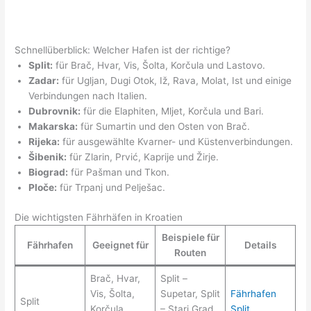
Schnellüberblick: Welcher Hafen ist der richtige?
Split:
für Brač, Hvar, Vis, Šolta, Korčula und Lastovo.
Zadar:
für Ugljan, Dugi Otok, Iž, Rava, Molat, Ist und einige
Verbindungen nach Italien.
Dubrovnik:
für die Elaphiten, Mljet, Korčula und Bari.
Makarska:
für Sumartin und den Osten von Brač.
Rijeka:
für ausgewählte Kvarner- und Küstenverbindungen.
Šibenik:
für Zlarin, Prvić, Kaprije und Žirje.
Biograd:
für Pašman und Tkon.
Ploče:
für Trpanj und Pelješac.
Die wichtigsten Fährhäfen in Kroatien
Beispiele für
Fährhafen
Geeignet für
Details
Routen
Brač, Hvar,
Split –
Vis, Šolta,
Supetar, Split
Fährhafen
Split
Korčula,
– Stari Grad,
Split