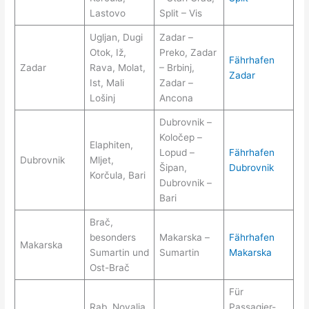
Lastovo
Split – Vis
Ugljan, Dugi
Zadar –
Otok, Iž,
Preko, Zadar
Fährhafen
Zadar
Rava, Molat,
– Brbinj,
Zadar
Ist, Mali
Zadar –
Lošinj
Ancona
Dubrovnik –
Koločep –
Elaphiten,
Lopud –
Fährhafen
Dubrovnik
Mljet,
Šipan,
Dubrovnik
Korčula, Bari
Dubrovnik –
Bari
Brač,
besonders
Makarska –
Fährhafen
Makarska
Sumartin und
Sumartin
Makarska
Ost-Brač
Für
Rab, Novalja,
Passagier-