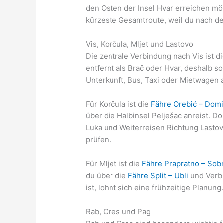
den Osten der Insel Hvar erreichen möc
kürzeste Gesamtroute, weil du nach de
Vis, Korčula, Mljet und Lastovo
Die zentrale Verbindung nach Vis ist d
entfernt als Brač oder Hvar, deshalb sol
Unterkunft, Bus, Taxi oder Mietwagen
Für Korčula ist die
Fähre Orebić – Dom
über die Halbinsel Pelješac anreist. Do
Luka und Weiterreisen Richtung Lastovo
prüfen.
Für Mljet ist die
Fähre Prapratno – Sob
du über die
Fähre Split – Ubli
und Verbi
ist, lohnt sich eine frühzeitige Planung
Rab, Cres und Pag