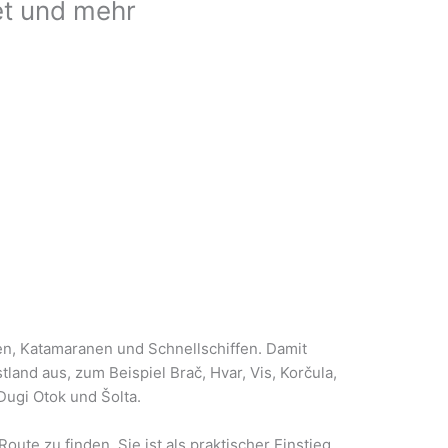
jet und mehr
ren, Katamaranen und Schnellschiffen. Damit
tland aus, zum Beispiel Brač, Hvar, Vis, Korčula,
Dugi Otok und Šolta.
Route zu finden. Sie ist als praktischer Einstieg