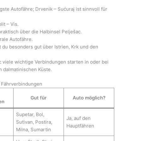
igste Autofähre; Drvenik – Sućuraj ist sinnvoll für
it – Vis.
raktisch über die Halbinsel Pelješac.
rale Autofähre.
t du besonders gut über Istrien, Krk und den
:
viele wichtige Verbindungen starten in oder bei
n dalmatinischen Küste.
d Fährverbindungen
Gut für
Auto möglich?
en
Supetar, Bol,
Ja, auf den
Sutivan, Postira,
Hauptfähren
Milna, Sumartin