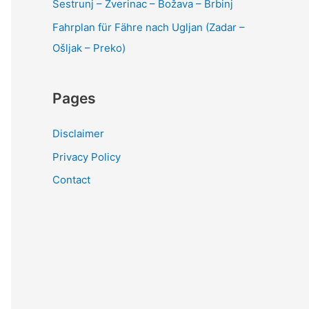
Sestrunj – Zverinac – Božava – Brbinj
Fahrplan für Fähre nach Ugljan (Zadar –
Ošljak – Preko)
Pages
Disclaimer
Privacy Policy
Contact