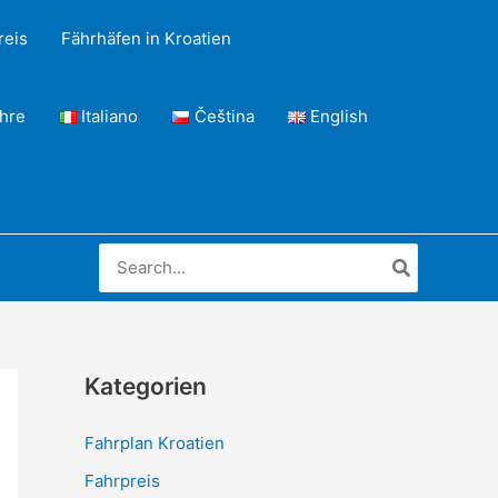
reis
Fährhäfen in Kroatien
ähre
Italiano
Čeština
English
Search
for:
Kategorien
Fahrplan Kroatien
Fahrpreis