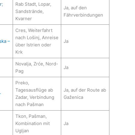
r
;
Rab Stadt, Lopar,
Ja, auf den
Sandstrände,
Fährverbindungen
Kvarner
Cres, Weiterfahrt
nach Lošinj, Anreise
ska –
Ja
über Istrien oder
Krk
Novalja, Zrće, Nord-
n
Ja
Pag
Preko,
Tagesausflüge ab
Ja, auf der Route ab
–
Zadar, Verbindung
Gaženica
nach Pašman
Tkon, Pašman,
Kombination mit
Ja
Ugljan