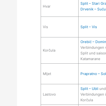
Split – Stari Gr
Hvar
Drvenik – Suću
Vis
Split – Vis
Orebić – Domi
Verbindungen 
Korčula
Split und saiso
Katamarane
Mljet
Prapratno – So
Split – Ubli
und
Lastovo
Verbindungen 
Korčula