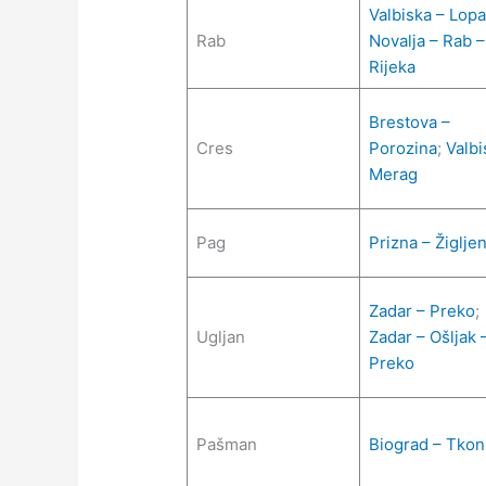
Valbiska – Lopa
Rab
Novalja – Rab –
Rijeka
Brestova –
Cres
Porozina
;
Valbi
Merag
Pag
Prizna – Žiglje
Zadar – Preko
;
Ugljan
Zadar – Ošljak 
Preko
Pašman
Biograd – Tkon