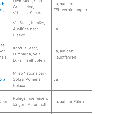
Hvar Stadt, Stari
ad
;
Ja, auf den
Grad, Jelsa,
raj
Fährverbindungen
Vrboska, Sućuraj
Vis Stadt, Komiža,
Ausflüge nach
Ja
Biševo
nče
;
Korčula Stadt,
von
Ja, auf den
Lumbarda, Vela
nale
Hauptfähren
Luka, Inselhüpfen
Mljet-Nationalpark,
bra
Sobra, Pomena,
Ja
Polače
Ruhige Inselreisen,
über
Ja, auf der Fähre
längere Aufenthalte