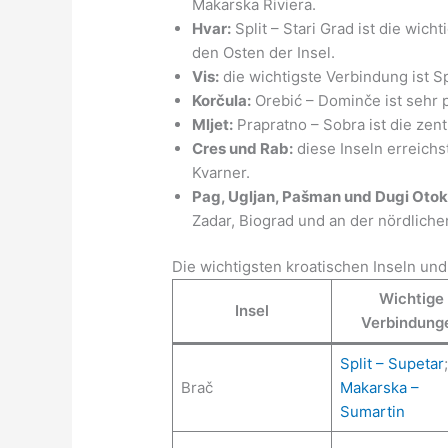
Makarska Riviera.
Hvar:
Split – Stari Grad ist die wicht
den Osten der Insel.
Vis:
die wichtigste Verbindung ist Spl
Korčula:
Orebić – Dominče ist sehr p
Mljet:
Prapratno – Sobra ist die zent
Cres und Rab:
diese Inseln erreichs
Kvarner.
Pag, Ugljan, Pašman und Dugi Otok
Zadar, Biograd und an der nördliche
Die wichtigsten kroatischen Inseln un
Wichtige
Insel
Verbindung
Split – Supetar
;
Brač
Makarska –
Sumartin