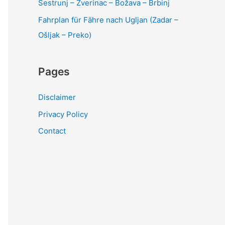
Sestrunj – Zverinac – Božava – Brbinj
Fahrplan für Fähre nach Ugljan (Zadar –
Ošljak – Preko)
Pages
Disclaimer
Privacy Policy
Contact