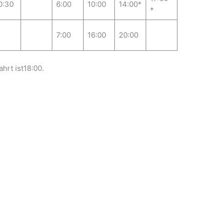
0:30
6:00
10:00
14:00*
*
7:00
16:00
20:00
ahrt ist18:00.
T
ei
le
n