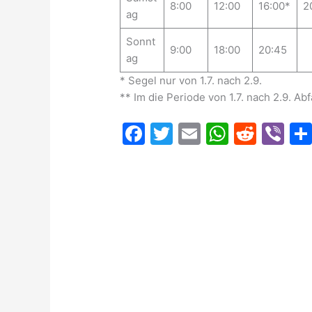
8:00
12:00
16:00*
2
ag
Sonnt
9:00
18:00
20:45
ag
* Segel nur von 1.7. nach 2.9.
** Im die Periode von 1.7. nach 2.9. Abf
F
T
E
W
R
Vi
a
w
m
h
e
b
c
itt
ai
at
d
er
e
er
l
s
di
b
A
t
o
p
o
p
k