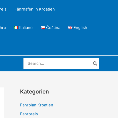
reis
Fährhäfen in Kroatien
ähre
Italiano
Čeština
English
Search
for:
Kategorien
Fahrplan Kroatien
Fahrpreis