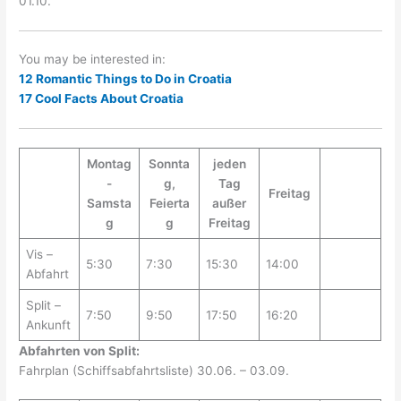
01.10.
You may be interested in:
12 Romantic Things to Do in Croatia
17 Cool Facts About Croatia
Montag
Sonnta
jeden
-
g,
Tag
Freitag
Samsta
Feierta
außer
g
g
Freitag
Vis –
5:30
7:30
15:30
14:00
Abfahrt
Split –
7:50
9:50
17:50
16:20
Ankunft
Abfahrten von Split:
Fahrplan (Schiffsabfahrtsliste) 30.06. – 03.09.