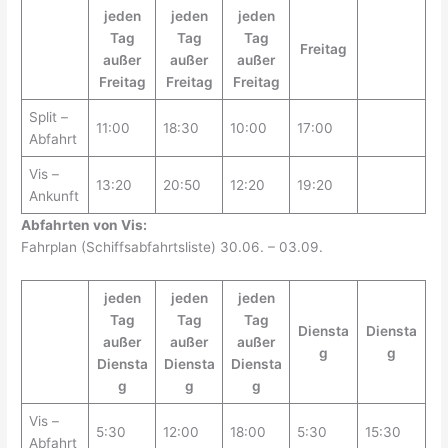
jeden
jeden
jeden
Tag
Tag
Tag
Freitag
außer
außer
außer
Freitag
Freitag
Freitag
Split –
11:00
18:30
10:00
17:00
Abfahrt
Vis –
13:20
20:50
12:20
19:20
Ankunft
Abfahrten von Vis:
Fahrplan (Schiffsabfahrtsliste) 30.06. – 03.09.
jeden
jeden
jeden
Tag
Tag
Tag
Diensta
Diensta
außer
außer
außer
g
g
Diensta
Diensta
Diensta
g
g
g
Vis –
5:30
12:00
18:00
5:30
15:30
Abfahrt