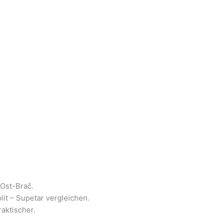
 Ost-Brač.
it – Supetar vergleichen.
raktischer.