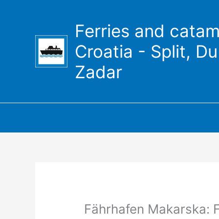
Zum
Inhalt
Ferries and catam
springen
Croatia - Split, D
Zadar
Fährhafen Makarska: F