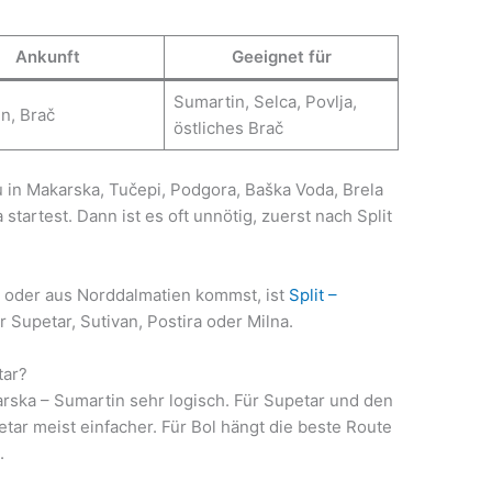
Ankunft
Geeignet für
Sumartin, Selca, Povlja,
n, Brač
östliches Brač
u in Makarska, Tučepi, Podgora, Baška Voda, Brela
startest. Dann ist es oft unnötig, zuerst nach Split
t oder aus Norddalmatien kommst, ist
Split –
 Supetar, Sutivan, Postira oder Milna.
tar?
arska – Sumartin sehr logisch. Für Supetar und den
petar meist einfacher. Für Bol hängt die beste Route
.