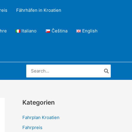
reis
Fährhäfen in Kroatien
ähre
Italiano
Čeština
English
Search
for:
Kategorien
Fahrplan Kroatien
Fahrpreis