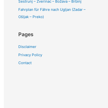
Sestrunj – Zverinac – Božava – Brbinj
Fahrplan für Fähre nach Ugljan (Zadar –
Ošljak – Preko)
Pages
Disclaimer
Privacy Policy
Contact