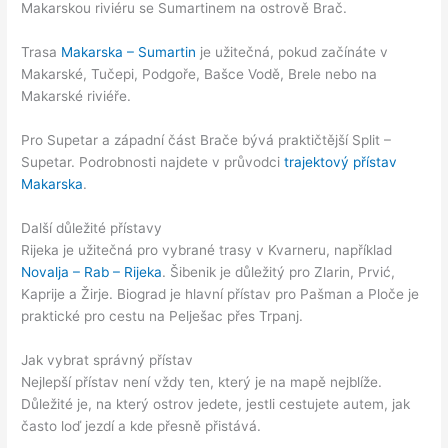
Makarskou riviéru se Sumartinem na ostrově Brač.
Trasa
Makarska – Sumartin
je užitečná, pokud začínáte v
Makarské, Tučepi, Podgoře, Bašce Vodě, Brele nebo na
Makarské riviéře.
Pro Supetar a západní část Brače bývá praktičtější Split –
Supetar. Podrobnosti najdete v průvodci
trajektový přístav
Makarska
.
Další důležité přístavy
Rijeka je užitečná pro vybrané trasy v Kvarneru, například
Novalja – Rab – Rijeka
. Šibenik je důležitý pro Zlarin, Prvić,
Kaprije a Žirje. Biograd je hlavní přístav pro Pašman a Ploče je
praktické pro cestu na Pelješac přes Trpanj.
Jak vybrat správný přístav
Nejlepší přístav není vždy ten, který je na mapě nejblíže.
Důležité je, na který ostrov jedete, jestli cestujete autem, jak
často loď jezdí a kde přesně přistává.