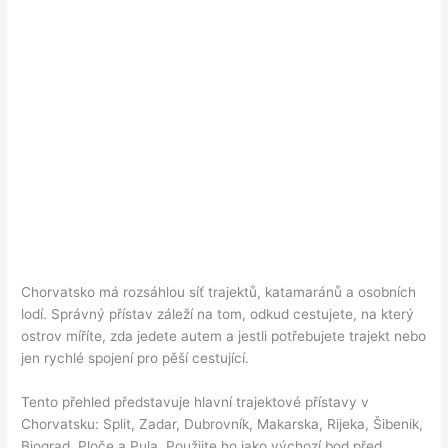
Chorvatsko má rozsáhlou síť trajektů, katamaránů a osobních
lodí. Správný přístav záleží na tom, odkud cestujete, na který
ostrov míříte, zda jedete autem a jestli potřebujete trajekt nebo
jen rychlé spojení pro pěší cestující.
Tento přehled představuje hlavní trajektové přístavy v
Chorvatsku: Split, Zadar, Dubrovník, Makarska, Rijeka, Šibenik,
Biograd, Ploče a Pula. Použijte ho jako výchozí bod před