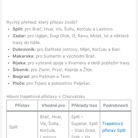
Rychlý přehled: který přístav zvolit?
Split:
pro Brač, Hvar, Vis, Šoltu, Korčulu a Lastovo.
Zadar:
pro Ugljan, Dugi Otok, Iž, Ravu, Molat, Ist a některé
trasy do Itálie.
Dubrovník:
pro Elafitské ostrovy, Mljet, Korčulu a Bari.
Makarska:
pro Sumartin a východní Brač.
Rijeka:
pro vybrané spoje v Kvarneru a delší pobřežní trasy.
Šibenik:
pro Zlarin, Prvić, Kaprije a Žirje.
Biograd:
pro Pašman a Tkon.
Ploče:
pro Trpanj a poloostrov Pelješac.
Hlavní trajektové přístavy v Chorvatsku
Přístav
Vhodné pro
Příklady tras
Podrobnosti
Brač, Hvar,
Split –
Vis, Šolta,
Supetar, Split
Trajektový
Split
Korčula,
– Stari Grad,
přístav Split
Lastovo
Split – Vis