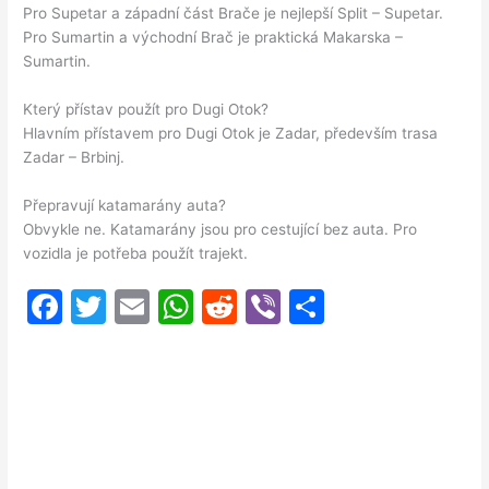
Pro Supetar a západní část Brače je nejlepší Split – Supetar.
Pro Sumartin a východní Brač je praktická Makarska –
Sumartin.
Který přístav použít pro Dugi Otok?
Hlavním přístavem pro Dugi Otok je Zadar, především trasa
Zadar – Brbinj.
Přepravují katamarány auta?
Obvykle ne. Katamarány jsou pro cestující bez auta. Pro
vozidla je potřeba použít trajekt.
F
T
E
W
R
Vi
S
a
w
m
h
e
b
h
c
itt
ai
at
d
er
ar
e
er
l
s
di
e
b
A
t
o
p