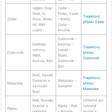
Ugljan, Dugi
Zadar –
Otok, Iž,
Preko, Zadar
Trajektový
Zadar
Rava, Molat,
– Brbinj,
přístav Zadar
Ist, Mali
Zadar –
Lošinj
Ancona
Dubrovnik –
Elafitské
Koločep –
Trajektový
ostrovy,
Lopud –
Dubrovník
přístav
Mljet,
Šipan,
Dubrovník
Korčula, Bari
Dubrovnik –
Bari
Brač, hlavně
Trajektový
Sumartin a
Makarska –
Makarska
přístav
východní
Sumartin
Makarska
Brač
Rab, Novalja,
Užitečné pro
Kvarner a
Rijeka – Rab
vybrané
Rijeka
pobřežní
– Novalja
osobní a