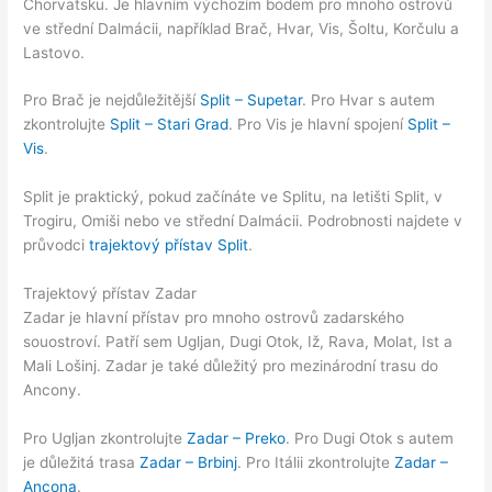
Chorvatsku. Je hlavním výchozím bodem pro mnoho ostrovů
ve střední Dalmácii, například Brač, Hvar, Vis, Šoltu, Korčulu a
Lastovo.
Pro Brač je nejdůležitější
Split – Supetar
. Pro Hvar s autem
zkontrolujte
Split – Stari Grad
. Pro Vis je hlavní spojení
Split –
Vis
.
Split je praktický, pokud začínáte ve Splitu, na letišti Split, v
Trogiru, Omiši nebo ve střední Dalmácii. Podrobnosti najdete v
průvodci
trajektový přístav Split
.
Trajektový přístav Zadar
Zadar je hlavní přístav pro mnoho ostrovů zadarského
souostroví. Patří sem Ugljan, Dugi Otok, Iž, Rava, Molat, Ist a
Mali Lošinj. Zadar je také důležitý pro mezinárodní trasu do
Ancony.
Pro Ugljan zkontrolujte
Zadar – Preko
. Pro Dugi Otok s autem
je důležitá trasa
Zadar – Brbinj
. Pro Itálii zkontrolujte
Zadar –
Ancona
.