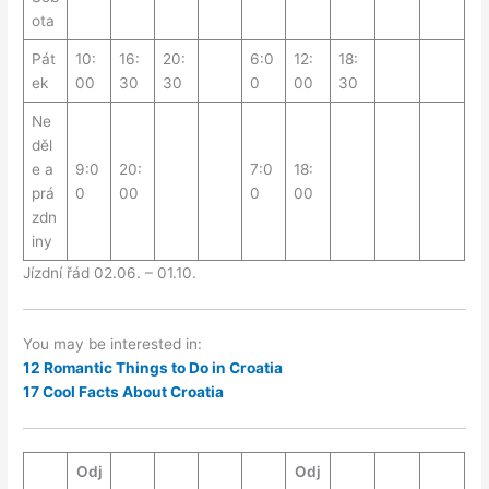
ota
Pát
10:
16:
20:
6:0
12:
18:
ek
00
30
30
0
00
30
Ne
děl
e a
9:0
20:
7:0
18:
prá
0
00
0
00
zdn
iny
Jízdní řád 02.06. – 01.10.
You may be interested in:
12 Romantic Things to Do in Croatia
17 Cool Facts About Croatia
Odj
Odj