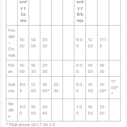
ezd
ezd
y z
y z
Za
Brb
dra
inja
Pon
dělí
10:
14:
20:
6:0
12:
17:1
–
00
00
30
0
00
5
Čtv
rtek
Pát
10:
16:
20:
6:0
14:
18:
ek
00
30
30
0
00
30
17:
Sob
8:0
12:
16:
20:
6:0
10:
14:
00*
ota
0
00
00*
30
0
00
00*
*
Ne
9:0
18:
20:
7:0
16:
20:
děl
0
00
45
0
00
00
e
* Pluje pouze od 1.7. do 2.9.