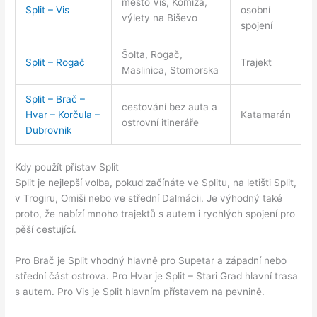
město Vis, Komiža,
Split – Vis
osobní
výlety na Biševo
spojení
Šolta, Rogač,
Split – Rogač
Trajekt
Maslinica, Stomorska
Split – Brač –
cestování bez auta a
Hvar – Korčula –
Katamarán
ostrovní itineráře
Dubrovnik
Kdy použít přístav Split
Split je nejlepší volba, pokud začínáte ve Splitu, na letišti Split,
v Trogiru, Omiši nebo ve střední Dalmácii. Je výhodný také
proto, že nabízí mnoho trajektů s autem i rychlých spojení pro
pěší cestující.
Pro Brač je Split vhodný hlavně pro Supetar a západní nebo
střední část ostrova. Pro Hvar je Split – Stari Grad hlavní trasa
s autem. Pro Vis je Split hlavním přístavem na pevnině.