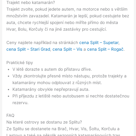
Trajekt nebo katamarán?
Trajekt zvolte, pokud jedete autem, na motorce nebo s větším
množstvím zavazadel. Katamarán je lepší, pokud cestujete bez
auta, chcete rychlejší spojení nebo míříte přímo do města
Hvar, Bolu, Korčuly či na jiné zastávky pro cestující.
Ceny najdete například na stránkách
cena Split – Supetar
,
cena Split – Stari Grad
,
cena Split – Vis
a
cena Split – Rogač
.
Praktické tipy
V létě dorazte s autem do přístavu dříve.
Vždy zkontrolujte přesné místo nástupu, protože trajekty a
katamarány mohou odplouvat z různých míst.
Katamarány obvykle nepřepravují auta.
Při příjezdu z letiště nebo autobusem si nechte dostatečnou
rezervu.
FAQ
Na které ostrovy se dostanu ze Splitu?
Ze Splitu se dostanete na Brač, Hvar, Vis, Šoltu, Korčulu a
Lastovo a také na několik sezonních katamaránových tras.