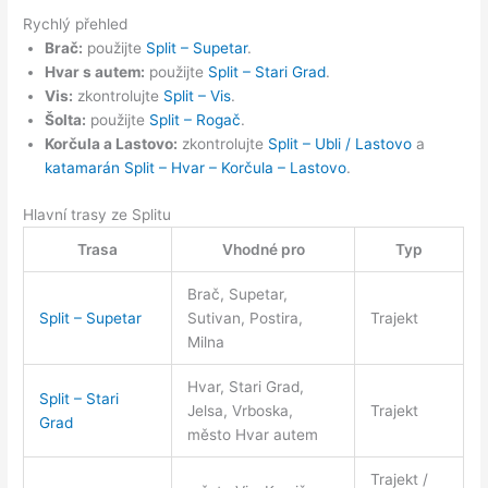
Rychlý přehled
Brač:
použijte
Split – Supetar
.
Hvar s autem:
použijte
Split – Stari Grad
.
Vis:
zkontrolujte
Split – Vis
.
Šolta:
použijte
Split – Rogač
.
Korčula a Lastovo:
zkontrolujte
Split – Ubli / Lastovo
a
katamarán Split – Hvar – Korčula – Lastovo
.
Hlavní trasy ze Splitu
Trasa
Vhodné pro
Typ
Brač, Supetar,
Split – Supetar
Sutivan, Postira,
Trajekt
Milna
Hvar, Stari Grad,
Split – Stari
Jelsa, Vrboska,
Trajekt
Grad
město Hvar autem
Trajekt /