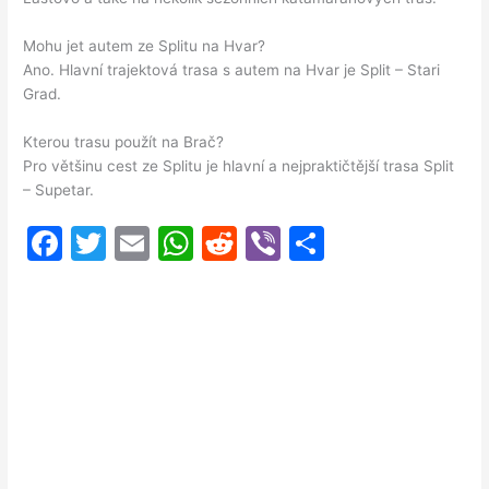
Mohu jet autem ze Splitu na Hvar?
Ano. Hlavní trajektová trasa s autem na Hvar je Split – Stari
Grad.
Kterou trasu použít na Brač?
Pro většinu cest ze Splitu je hlavní a nejpraktičtější trasa Split
– Supetar.
F
T
E
W
R
Vi
S
a
w
m
h
e
b
h
c
itt
ai
at
d
er
ar
e
er
l
s
di
e
b
A
t
o
p
o
p
k