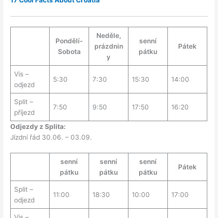
17 Cool Facts About Croatia
Neděle,
Pondělí-
senní
prázdnin
Pátek
Sobota
pátku
y
Vis –
5:30
7:30
15:30
14:00
odjezd
Split –
7:50
9:50
17:50
16:20
příjezd
Odjezdy z Splita:
Jízdní řád 30.06. – 03.09.
senní
senní
senní
Pátek
pátku
pátku
pátku
Split –
11:00
18:30
10:00
17:00
odjezd
Vis –