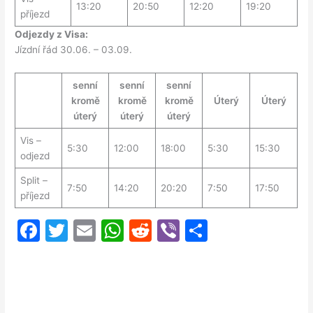
13:20
20:50
12:20
19:20
příjezd
Odjezdy z Visa:
Jízdní řád 30.06. – 03.09.
senní
senní
senní
kromě
kromě
kromě
Úterý
Úterý
úterý
úterý
úterý
Vis –
5:30
12:00
18:00
5:30
15:30
odjezd
Split –
7:50
14:20
20:20
7:50
17:50
příjezd
F
T
E
W
R
Vi
S
a
w
m
h
e
b
h
c
itt
ai
at
d
er
ar
e
er
l
s
di
e