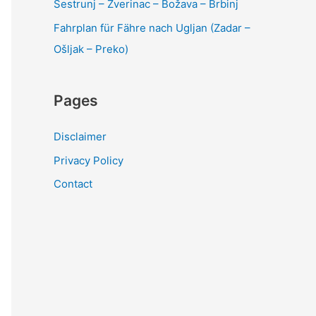
Sestrunj – Zverinac – Božava – Brbinj
Fahrplan für Fähre nach Ugljan (Zadar –
Ošljak – Preko)
Pages
Disclaimer
Privacy Policy
Contact