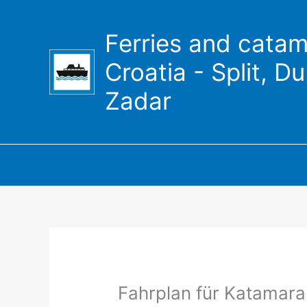
Zum
Inhalt
Ferries and catam
springen
Croatia - Split, D
Zadar
Fahrplan für Katamaran