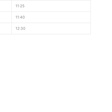
11:25
11:40
12:30
T
ei
le
n