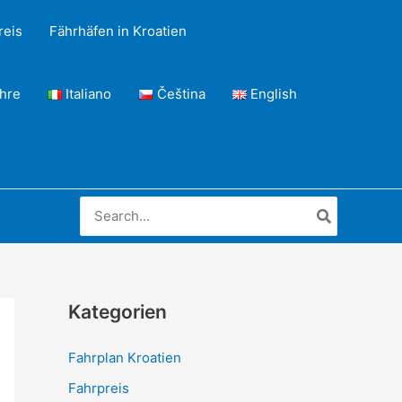
reis
Fährhäfen in Kroatien
ähre
Italiano
Čeština
English
Search
for:
Kategorien
Fahrplan Kroatien
Fahrpreis