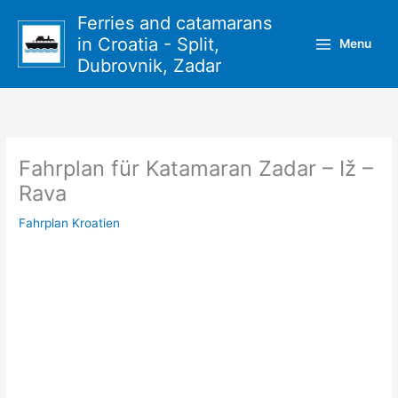
Zum
Ferries and catamarans
Inhalt
in Croatia - Split,
Menu
springen
Dubrovnik, Zadar
Fahrplan für Katamaran Zadar – Iž –
Rava
Fahrplan Kroatien