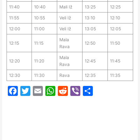
11:40
10:40
Mali Iž
13:25
12:25
11:55
10:55
Veli Iž
13:10
12:10
12:00
11:00
Veli Iž
13:05
12:05
Mala
12:15
11:15
12:50
11:50
Rava
Mala
12:20
11:20
12:45
11:45
Rava
12:30
11:30
Rava
12:35
11:35
F
T
E
W
R
Vi
T
a
w
m
h
e
b
ei
c
itt
ai
at
d
er
le
e
er
l
s
di
n
b
A
t