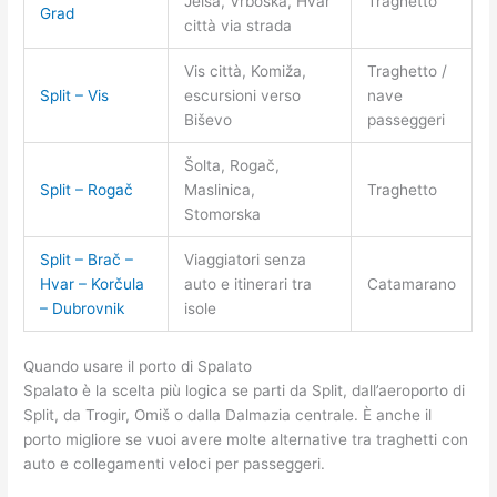
Jelsa, Vrboska, Hvar
Traghetto
Grad
città via strada
Vis città, Komiža,
Traghetto /
Split – Vis
escursioni verso
nave
Biševo
passeggeri
Šolta, Rogač,
Split – Rogač
Maslinica,
Traghetto
Stomorska
Split – Brač –
Viaggiatori senza
Hvar – Korčula
auto e itinerari tra
Catamarano
– Dubrovnik
isole
Quando usare il porto di Spalato
Spalato è la scelta più logica se parti da Split, dall’aeroporto di
Split, da Trogir, Omiš o dalla Dalmazia centrale. È anche il
porto migliore se vuoi avere molte alternative tra traghetti con
auto e collegamenti veloci per passeggeri.