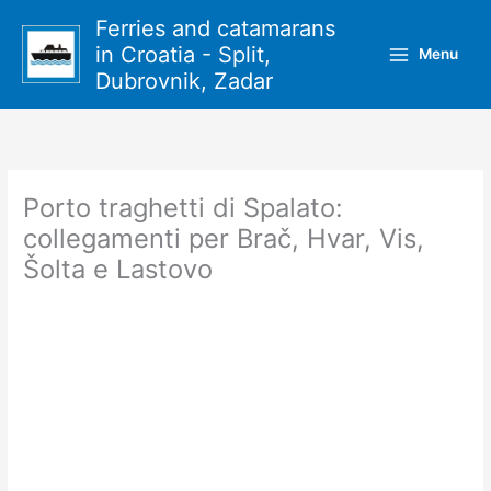
Vai
Ferries and catamarans
al
in Croatia - Split,
Menu
contenuto
Dubrovnik, Zadar
Porto traghetti di Spalato:
collegamenti per Brač, Hvar, Vis,
Šolta e Lastovo