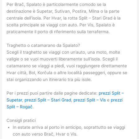
Per Brač, Spalato è particolarmente comodo se la
destinazione è Supetar, Sutivan, Postira, Milna o la parte
centrale dell’isola. Per Hvar, la rotta Split – Stari Grad è la
scelta principale se viaggi con auto. Per Vis, Spalato è
praticamente il porto di riferimento sulla terraferma.
Traghetto o catamarano da Spalato?
Scegli il traghetto se viaggi con un’auto, una moto, molte
valigie o se vuoi muoverti liberamente sull’isola. Scegli il
catamarano se viaggi a piedi, vuoi raggiungere direttamente
Hvar città, Bol, Korčula o altre località passeggeri, oppure se
stai organizzando un itinerario tra più isole.
Per i prezzi puoi partire dalle pagine dedicate:
prezzi Split –
Supetar
,
prezzi Split – Stari Grad
,
prezzi Split – Vis
e
prezzi
Split – Rogač
.
Consigli pratici
In estate arriva al porto in anticipo, soprattutto se viaggi
con auto verso Brač, Hvar o Vis.