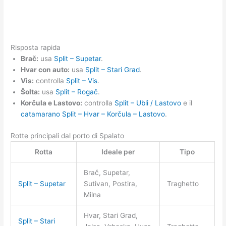
Risposta rapida
Brač:
usa
Split – Supetar
.
Hvar con auto:
usa
Split – Stari Grad
.
Vis:
controlla
Split – Vis
.
Šolta:
usa
Split – Rogač
.
Korčula e Lastovo:
controlla
Split – Ubli / Lastovo
e il
catamarano Split – Hvar – Korčula – Lastovo
.
Rotte principali dal porto di Spalato
Rotta
Ideale per
Tipo
Brač, Supetar,
Split – Supetar
Sutivan, Postira,
Traghetto
Milna
Hvar, Stari Grad,
Split – Stari