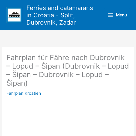
Zum
Ferries and catamarans
Inhalt
in Croatia - Split,
Menu
springen
Dubrovnik, Zadar
Fahrplan für Fähre nach Dubrovnik
– Lopud – Šipan (Dubrovnik – Lopud
– Šipan – Dubrovnik – Lopud –
Šipan)
Fahrplan Kroatien