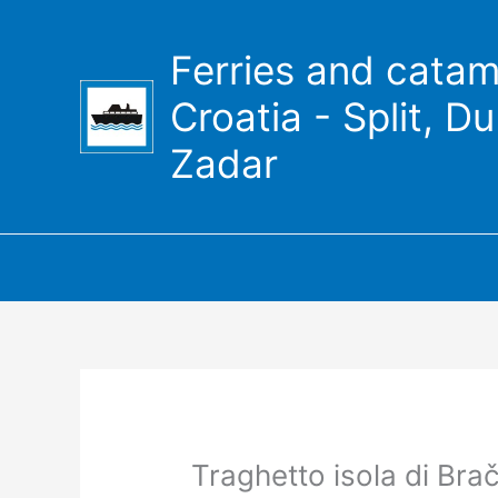
Vai
al
Ferries and catam
contenuto
Croatia - Split, D
Zadar
Traghetto isola di Bra