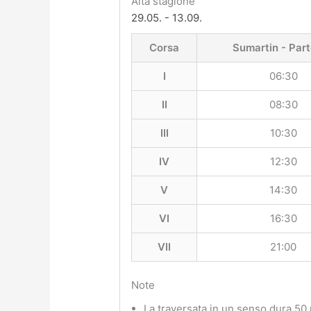
Alta stagione
29.05. - 13.09.
Corsa
Sumartin - Par
I
06:30
II
08:30
III
10:30
IV
12:30
V
14:30
VI
16:30
VII
21:00
Note
La traversata in un senso dura 50