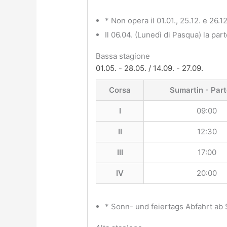
* Non opera il 01.01., 25.12. e 26.12
Il 06.04. (Lunedì di Pasqua) la par
Bassa stagione
01.05. - 28.05. / 14.09. - 27.09.
Corsa
Sumartin - Par
I
09:00
II
12:30
III
17:00
IV
20:00
* Sonn- und feiertags Abfahrt ab