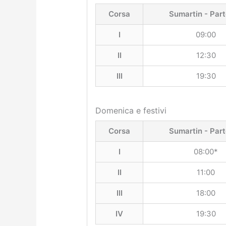
Corsa
Sumartin - Par
I
09:00
II
12:30
III
19:30
Domenica e festivi
Corsa
Sumartin - Par
I
08:00*
II
11:00
III
18:00
IV
19:30