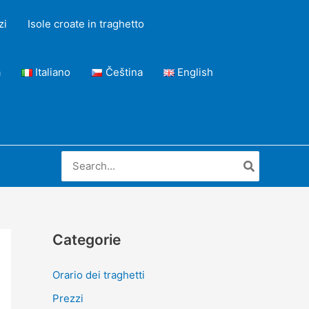
zi
Isole croate in traghetto
a
Italiano
Čeština
English
Ricerca
per:
Categorie
Orario dei traghetti
Prezzi