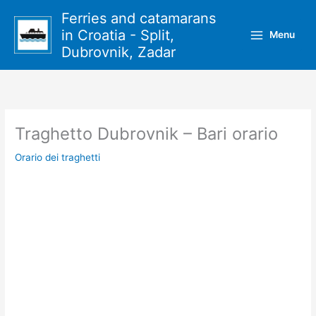
Vai
Ferries and catamarans
al
in Croatia - Split,
Menu
contenuto
Dubrovnik, Zadar
Traghetto Dubrovnik – Bari orario
Orario dei traghetti