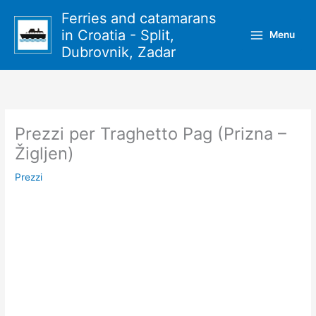
Vai
Ferries and catamarans
al
in Croatia - Split,
Menu
contenuto
Dubrovnik, Zadar
Prezzi per Traghetto Pag (Prizna –
Žigljen)
Prezzi