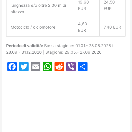
19,60
24,50
lunghezza e/o oltre 2,00 m di
EUR
EUR
altezza
4,60
Motociclo / ciclomotore
7,40 EUR
EUR
Periodo di validità:
Bassa stagione: 01.01.- 28.05.2026 i
28.09.- 31.12.2026 | Stagione: 29.05.- 27.09.2026
F
T
E
W
R
Vi
C
a
w
m
h
e
b
o
c
itt
ai
at
d
er
n
e
er
l
s
di
di
b
A
t
vi
o
p
di
o
p