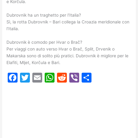
e Korčula.
Dubrovnik ha un traghetto per l’Italia?
Sì, la rotta Dubrovnik – Bari collega la Croazia meridionale con
l’Italia.
Dubrovnik è comodo per Hvar o Brač?
Per viaggi con auto verso Hvar o Brač, Split, Drvenik o
Makarska sono di solito più pratici. Dubrovnik è migliore per le
Elafiti, Mljet, Korčula e Bari.
F
T
E
W
R
Vi
C
a
w
m
h
e
b
o
c
itt
ai
at
d
er
n
e
er
l
s
di
di
b
A
t
vi
o
p
di
o
p