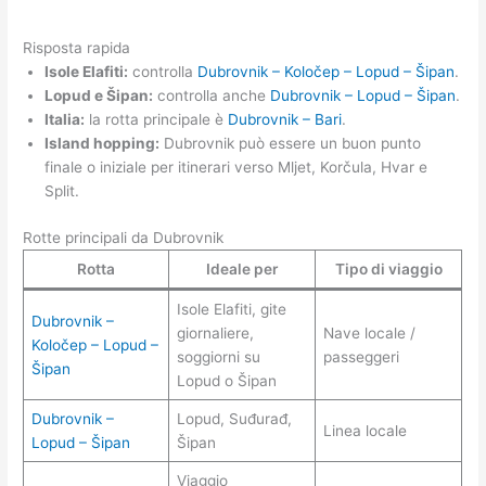
Risposta rapida
Isole Elafiti:
controlla
Dubrovnik – Koločep – Lopud – Šipan
.
Lopud e Šipan:
controlla anche
Dubrovnik – Lopud – Šipan
.
Italia:
la rotta principale è
Dubrovnik – Bari
.
Island hopping:
Dubrovnik può essere un buon punto
finale o iniziale per itinerari verso Mljet, Korčula, Hvar e
Split.
Rotte principali da Dubrovnik
Rotta
Ideale per
Tipo di viaggio
Isole Elafiti, gite
Dubrovnik –
giornaliere,
Nave locale /
Koločep – Lopud –
soggiorni su
passeggeri
Šipan
Lopud o Šipan
Dubrovnik –
Lopud, Suđurađ,
Linea locale
Lopud – Šipan
Šipan
Viaggio