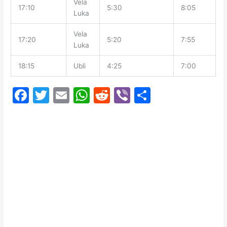
Vela
17:10
5:30
8:05
Luka
Vela
17:20
5:20
7:55
Luka
18:15
Ubli
4:25
7:00
F
T
E
W
R
Vi
T
a
w
m
h
e
b
ei
c
itt
ai
at
d
er
le
e
er
l
s
di
n
b
A
t
o
p
o
p
k