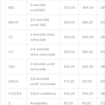
2-kotviště
BB2
330,00
364,00
39
uvnitř/WC
3/4-kotviště
BB3/4
263,00
289,00
31
uvnitř /WC
2-kotviště mimo
C2
300,00
330,00
36
/umyvadlo
3/4-kotviště
C3
263,00
289,00
31
mimo /umyvadlo
2-kotviště uvnitř
CB2
240,00
263,00
28
/umyvadlo
3/4-kotviště
CB3/4
173,00
191,00
20
uvnitř /umyvadlo
CC2/3/4
2/3/4-Lehátkový
240,00
263,00
28
S
Aviosjedalo
60,00
68,00
71