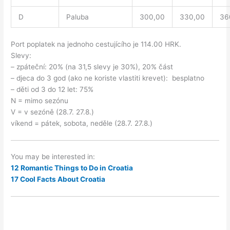
D
Paluba
300,00
330,00
36
Port poplatek na jednoho cestujícího je 114.00 HRK.
Slevy:
– zpáteční: 20% (na 31,5 slevy je 30%), 20% část
– djeca do 3 god (ako ne koriste vlastiti krevet): besplatno
– děti od 3 do 12 let: 75%
N = mimo sezónu
V = v sezóně (28.7. 27.8.)
víkend = pátek, sobota, neděle (28.7. 27.8.)
You may be interested in:
12 Romantic Things to Do in Croatia
17 Cool Facts About Croatia