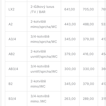
2-lůžkový luxus
LX2
641,00
705,00
76
/TV / BAR
2-kotviště
A2
443,00
488,00
53
mimo/sprcha/WC
3/4-kotviště
A3/4
345,00
379,00
41
mimo/sprcha/WC
2-kotviště
AB2
379,00
416,00
45
uvnitř/sprcha/WC
3/4-kotviště
AB3/4
300,00
330,00
36
uvnitř/sprcha/WC
2-kotviště
B2
345,00
379,00
41
mimo/WC
3/4-kotviště
B3/4
263,00
289,00
31
mimo /WC