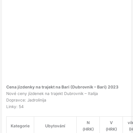
Cena jízdenky na trajekt na Bari (Dubrovnik – Bari) 2023
Nové ceny jízdenek na trajekt Dubrovnik – Italija
Dopravce: Jadrolinija
Linky: 54
N
V
ví
Kategorie
Ubytování
(HRK)
(HRK)
(