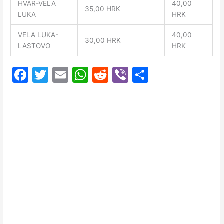
HVAR-VELA
40,00
35,00 HRK
LUKA
HRK
VELA LUKA-
40,00
30,00 HRK
LASTOVO
HRK
F
T
E
W
R
Vi
S
a
w
m
h
e
b
h
c
itt
ai
at
d
er
ar
e
er
l
s
di
e
b
A
t
o
p
o
p
k