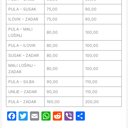
PULA – SUSAK
75,00
90,00
ILOVIK – ZADAR
75,00
90,00
PULA – MALI
80,00
100,00
LOŠINJ
PULA – ILOVIK
80,00
100,00
SUSAK – ZADAR
80,00
100,00
MALI LOŠINJ –
80,00
100,00
ZADAR
PULA – SILBA
90,00
110,00
UNIJE – ZADAR
90,00
110,00
PULA – ZADAR
160,00
200,00
F
T
E
W
R
Vi
C
a
w
m
h
e
b
o