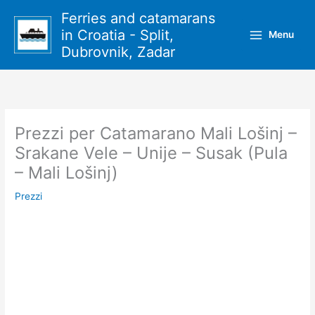
Vai
Ferries and catamarans
al
in Croatia - Split,
Menu
contenuto
Dubrovnik, Zadar
Prezzi per Catamarano Mali Lošinj –
Srakane Vele – Unije – Susak (Pula
– Mali Lošinj)
Prezzi